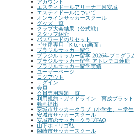
アカウント
エスティドールアリーナ三河安城
エスティドールについて
オンラインサッカースクール
グッズ一覧
クラブ大会結果（公式戦）
スタッフ紹介
パスワードのリセット
ピザ屋専用「Kitchen画面」
ブラジルサッカー留学
ブラジルサッカー留学 2026年プログラ
ブラジルサッカー留学 アトレチコ鈴鹿
ブラジルサッカー留学実績
ユーザーページ
ログアウト
ログイン
会員
会員専用課題一覧
利用規約・ガイドライン 育成プラット
動画提出
安城市サッカークラブ（小学生、中学生
安城市サッカースクール
安城市のサッカークラブFAQ
山下ホドリゴ弘
岡崎市サッカースクール