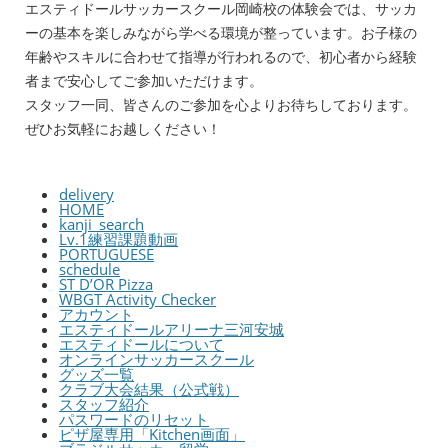
エスティドールサッカースクール岡崎校の体験会では、サッカ
ーの基本を楽しみながら学べる環境が整っています。お子様の
年齢やスキルに合わせて指導が行われるので、初心者から経験
者まで安心してご参加いただけます。
スタッフ一同、皆さんのご参加を心よりお待ちしております。
ぜひお気軽にお越しください！
delivery
HOME
kanji_search
Lv.1練習課題動画
PORTUGUESE
schedule
ST D’OR Pizza
WBGT Activity Checker
アカウント
エスティドールアリーナ三河安城
エスティドールについて
オンラインサッカースクール
グッズ一覧
クラブ大会結果（公式戦）
スタッフ紹介
パスワードのリセット
ピザ屋専用「Kitchen画面」