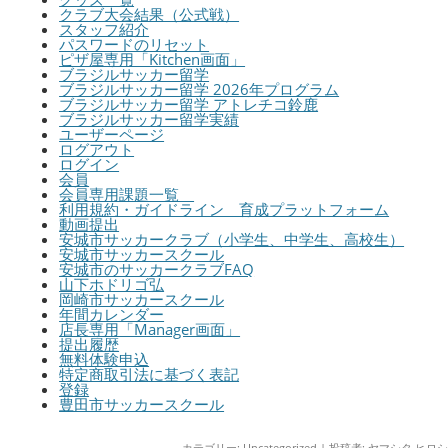
クラブ大会結果（公式戦）
スタッフ紹介
パスワードのリセット
ピザ屋専用「Kitchen画面」
ブラジルサッカー留学
ブラジルサッカー留学 2026年プログラム
ブラジルサッカー留学 アトレチコ鈴鹿
ブラジルサッカー留学実績
ユーザーページ
ログアウト
ログイン
会員
会員専用課題一覧
利用規約・ガイドライン 育成プラットフォーム
動画提出
安城市サッカークラブ（小学生、中学生、高校生）
安城市サッカースクール
安城市のサッカークラブFAQ
山下ホドリゴ弘
岡崎市サッカースクール
年間カレンダー
店長専用「Manager画面」
提出履歴
無料体験申込
特定商取引法に基づく表記
登録
豊田市サッカースクール
カテゴリー:
Uncategorized
|
投稿者:
ヤマシタ ヒロシ