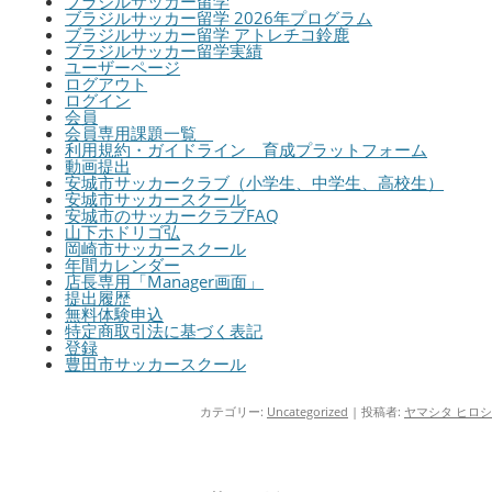
ブラジルサッカー留学
ブラジルサッカー留学 2026年プログラム
ブラジルサッカー留学 アトレチコ鈴鹿
ブラジルサッカー留学実績
ユーザーページ
ログアウト
ログイン
会員
会員専用課題一覧
利用規約・ガイドライン 育成プラットフォーム
動画提出
安城市サッカークラブ（小学生、中学生、高校生）
安城市サッカースクール
安城市のサッカークラブFAQ
山下ホドリゴ弘
岡崎市サッカースクール
年間カレンダー
店長専用「Manager画面」
提出履歴
無料体験申込
特定商取引法に基づく表記
登録
豊田市サッカースクール
カテゴリー:
Uncategorized
|
投稿者:
ヤマシタ ヒロシ