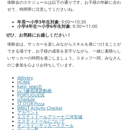
体験会のスケジュールは以下の通りです。お子様の年齢に合わ
せて、時間帯に注意してくださいね。
年長〜小学3年生対象
: 9:00〜10:30
小学4年生〜小学6年生対象
: 9:30〜11:00
ぜひ、お気軽にお越しください！
体験会は、サッカーを楽しみながらスキルを身につけることが
できる場です。お子様の成長を見守りながら、一緒に素晴らし
いサッカーの時間を過ごしましょう。スタッフ一同、みなさん
のご参加を心よりお待ちしています。
delivery
HOME
kanji_search
Lv.1練習課題動画
PORTUGUESE
schedule
ST D’OR Pizza
WBGT Activity Checker
アカウント
エスティドールアリーナ三河安城
エスティドールについて
オンラインサッカースクール
グッズ一覧