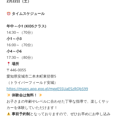
2月22日（土）
タイムスケジュール
年中～小1 (KIDSクラス)
14:30～（70分）
小1～小3
16:00～（70分）
小4～小6
17:30～（80分）
場所
〒446-0055
愛知県安城市二本木町東切替5
（トライバーフィールド安城）
https://maps.app.goo.gl/mggE5SUaESzRQbS99
体験会は無料！
お子さまの年齢やレベルに合わせた丁寧な指導で、楽しくサッ
カーを体験していただけます！
事前予約制
となっておりますので、ぜひお早めにお申し込み