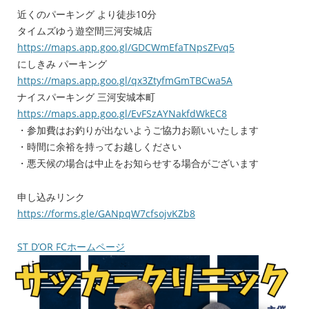
近くのパーキング より徒歩10分
タイムズゆう遊空間三河安城店
https://maps.app.goo.gl/GDCWmEfaTNpsZFvq5
にしきみ パーキング
https://maps.app.goo.gl/qx3ZtyfmGmTBCwa5A
ナイスパーキング 三河安城本町
https://maps.app.goo.gl/EvFSzAYNakfdWkEC8
・参加費はお釣りが出ないようご協力お願いいたします
・時間に余裕を持ってお越しください
・悪天候の場合は中止をお知らせする場合がございます
申し込みリンク
https://forms.gle/GANpqW7cfsojvKZb8
ST D’OR FCホームページ